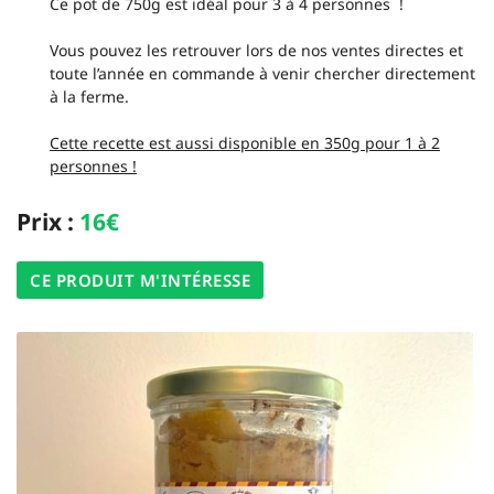
Ce pot de 750
g
est idéal pour 3 à 4 personnes !
Vous pouvez les retrouver lors de nos ventes directes et
toute l’année en commande à venir chercher directement
à la ferme.
En cochant cette case, vous consentez à recevoir nos propositions commerciales à
l'adresse email indiqué ci-dessus. Vous pouvez vous désinscrire à tout moment en
utilisant
le formulaire de désinscription
.
Cette recette est aussi disponible en 350g pour 1 à 2
personnes !
INSCRIPTION
Prix :
16€
CE PRODUIT M'INTÉRESSE