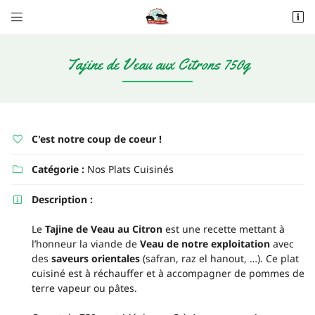


Les Alleuds
79160 Saint-Pompain
06 20 62 89 80
Tajine de Veau aux Citrons 750g
C'est notre coup de coeur !

Catégorie :
Nos Plats Cuisinés

Description :

Adresse email de réception

Le
Tajine de Veau au Citron
est une recette mettant à
l’honneur la viande de
Veau de notre exploitation
avec
Recopier le code ci-contre

des
saveurs orientales
(safran, raz el hanout, …). Ce plat
cuisiné est à réchauffer et à accompagner de pommes de
Rafraîchir le captcha

terre vapeur ou pâtes.