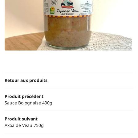
Une questio
ACCUEIL
06 20 62 89 
OTRE ÉLEVAGE
NOS PRODUITS
FERME EN IMAGE
Rejoignez-nous
Retour aux produits
AVIS
Produit précédent
ACTUALITÉS
Sauce Bolognaise 490g
Restez infor
CONTACT
Produit suivant
Axoa de Veau 750g
INSCRIPTION NEWS