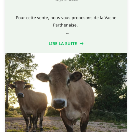
Pour cette vente, nous vous proposons de la Vache
Parthenaise.
En commande :
LIRE LA SUITE
- Colis Classique de 5 ou 10 kg de Vache Parthenaise 🐮
- Colis Grillades de 5 ou 10kg de Vache Parthenaise 🐮
Pour plus de renseignements contactez nous :
- par mail : lafermedesalleuds79@orange.fr
- via notre site internet : www.lafermedesalleuds.com
Dernier délai de commande : Vendredi 19 Juin
Bonne fin de semaine ☀