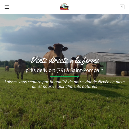


Les Alleuds
79160 Saint-Pompain
06 20 62 89 80
Vente directe à la ferme
près de Niort (79) à Saint-Pompain
Laissez-vous séduire par la qualité de notre viande élevée en plein
air et nourrie aux aliments naturels
Adresse email de réception

Recopier le code ci-contre

Rafraîchir le captcha
