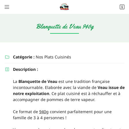


Les Alleuds
79160 Saint-Pompain
06 20 62 89 80
Blanquette de Veau 940g
Catégorie :
Nos Plats Cuisinés

Description :

La
Blanquette de Veau
est une tradition française
incontournable. Elaborée avec la viande de
Veau issue de
Adresse email de réception

notre exploitation
. Ce plat cuisiné est à réchauffer et à
accompagner de pommes de terre vapeur.
Recopier le code ci-contre

Ce format de
940g
convient parfaitement pour une
Rafraîchir le captcha

famille de 3 à 4 personnes !