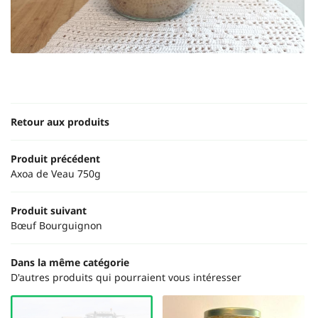
Une questio
ACCUEIL
06 20 62 89 
OTRE ÉLEVAGE
NOS PRODUITS
Retour aux produits
FERME EN IMAGE
Produit précédent
Rejoignez-nous
Axoa de Veau 750g
AVIS
ACTUALITÉS
Produit suivant
Bœuf Bourguignon
Restez infor
CONTACT
Dans la même catégorie
INSCRIPTION NEWS
D'autres produits qui pourraient vous intéresser